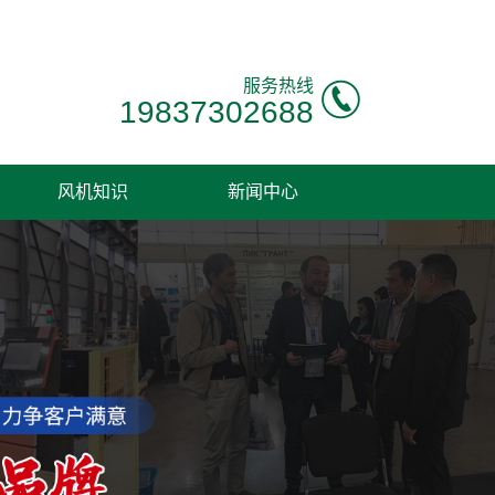
服务热线
19837302688
风机知识
新闻中心