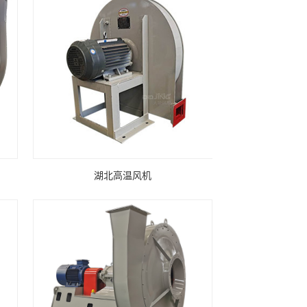
湖北高温风机