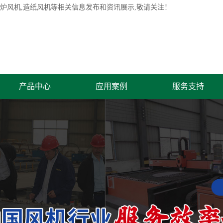
窑炉风机,造纸风机等相关信息发布和资讯展示,敬请关注！
产品中心
应用案例
服务支持