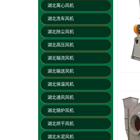
湖北离心风机
湖北洗车风机
湖北除尘风机
湖北高压风机
湖北轴流风机
湖北输送风机
湖北保温风机
湖北通风风机
湖北锅炉风机
湖北烘干风机
湖北水泥风机