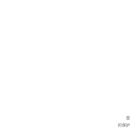
首先
的保护