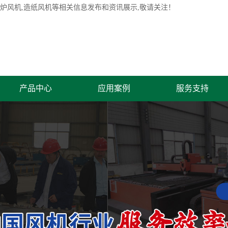
窑炉风机,造纸风机等相关信息发布和资讯展示,敬请关注！
产品中心
应用案例
服务支持