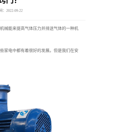
窍门？
2022-09-22
机械能来提高气体压力并排送气体的一种机
些家电中都有着很好的发展。但是我们在安