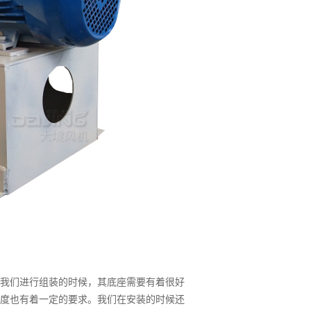
我们进行组装的时候，其底座需要有着很好
度也有着一定的要求。我们在安装的时候还