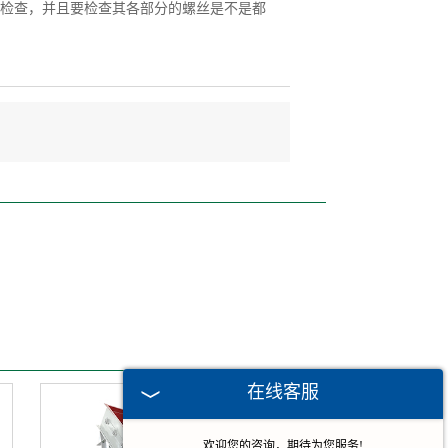
检查，并且要检查其各部分的螺丝是不是都
在线客服
欢迎您的咨询，期待为您服务!