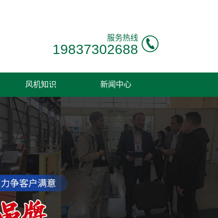
服务热线
19837302688
风机知识
新闻中心