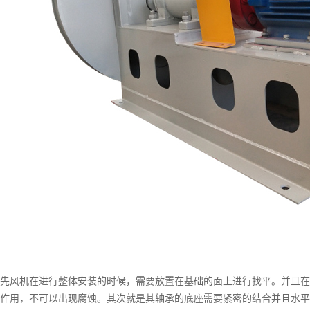
风机在进行整体安装的时候，需要放置在基础的面上进行找平。并且在
作用，不可以出现腐蚀。其次就是其轴承的底座需要紧密的结合并且水平