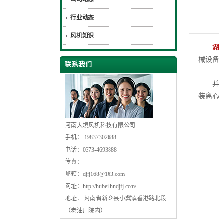
行业动态
风机知识
湖
械设备
联系我们
并且
装离心
河南大境风机科技有限公司
手机： 19837302688
电话：0373-4693888
传真：
邮箱：
djfj168@163.com
网址：
http://hubei.hndjfj.com/
地址： 河南省新乡县小冀镇香港路北段
（老油厂院内）