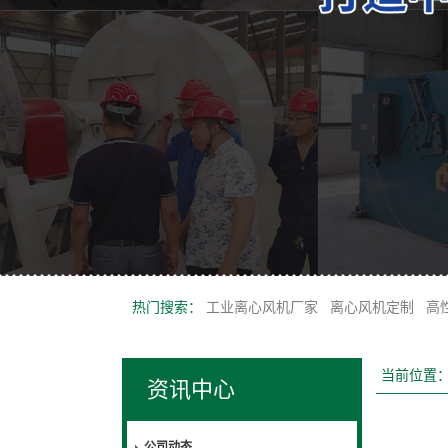
热门搜索：
工业离心风机厂家
离心风机定制
高
当前位置
资讯中心
公司动态