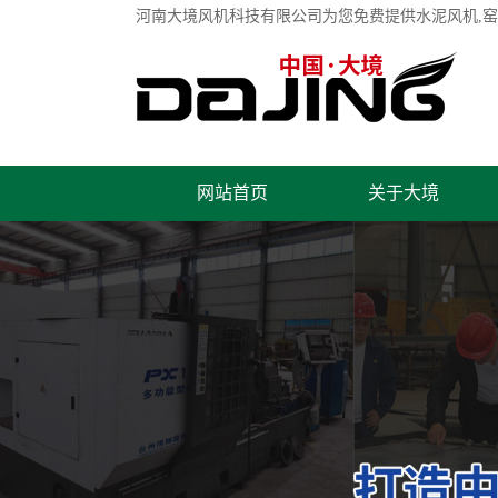
河南大境风机科技有限公司为您免费提供
水泥风机
,
网站首页
关于大境
联系我们