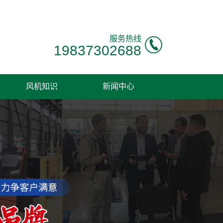
服务热线
19837302688
风机知识
新闻中心