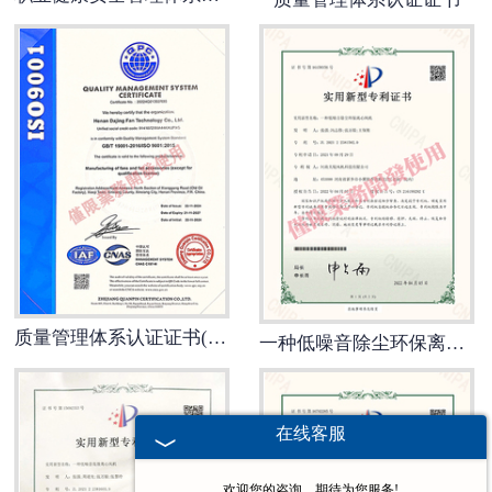
质量管理体系认证证书(英文)
一种低噪音除尘环保离心风机
在线客服
欢迎您的咨询，期待为您服务!