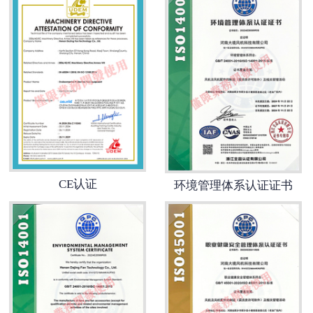
CE认证
环境管理体系认证证书