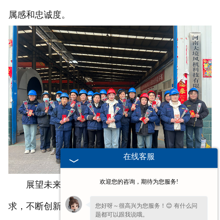
属感和忠诚度。
在线客服
欢迎您的咨询，期待为您服务!
展望未来，大境风机 表示将持续关注员工的需
求，不断创新活动形式，丰富企业文化内涵，携手全
您好呀～很高兴为您服务！😊 有什么问
题都可以跟我说哦。