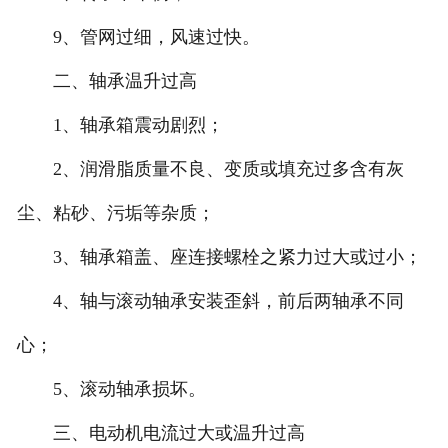
9、管网过细，风速过快。
二、轴承温升过高
1、轴承箱震动剧烈；
2、润滑脂质量不良、变质或填充过多含有灰
尘、粘砂、污垢等杂质；
3、轴承箱盖、座连接螺栓之紧力过大或过小；
4、轴与滚动轴承安装歪斜，前后两轴承不同
心；
5、滚动轴承损坏。
三、电动机电流过大或温升过高