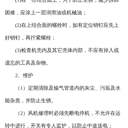
(1)在一些结合面上，为了防止生锈，减少拆卸
困难，应涂上一层润滑油或机械油；
(2)在上结合面的螺栓时，如有定位销钉应先上
好销钉，再拧紧螺栓；
(3)检查机壳内及其它壳体内部，不应有掉入或
遗忘的工具及杂物。
2、维护
（1）定期清除及输气管道内的灰尘、污垢及水
能杂质，并防止生锈。
（2）风机修理时必须先断电停机，不允许在运
转中进行，开关有专人监护，以防止中途送电；