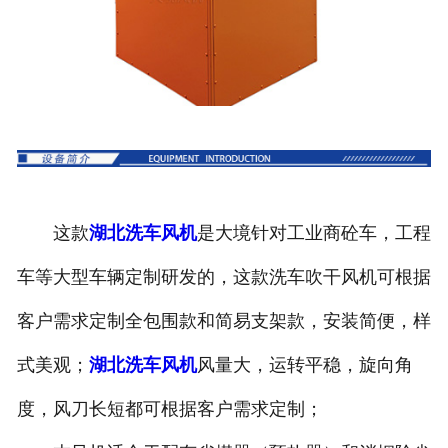
湖北锅炉风机
湖北烘干风机
湖北水泥风机
湖北窑炉风机
这款
湖北洗车风机
是大境针对工业商砼车，工程
湖北造纸风机
车等大型车辆定制研发的，这款洗车吹干风机可根据
湖北化工风机
客户需求定制全包围款和简易支架款，安装简便，样
湖北炮筒风机
式美观；
湖北洗车风机
风量大，运转平稳，旋向角
湖北风机配件
度，风刀长短都可根据客户需求定制；