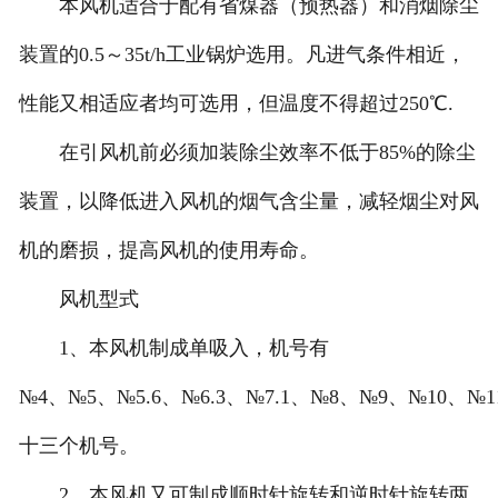
本风机适合于配有省煤器（预热器）和消烟除尘
装置的0.5～35t/h工业锅炉选用。凡进气条件相近，
性能又相适应者均可选用，但温度不得超过250℃.
在引风机前必须加装除尘效率不低于85%的除尘
装置，以降低进入风机的烟气含尘量，减轻烟尘对风
机的磨损，提高风机的使用寿命。
风机型式
1、本风机制成单吸入，机号有
№4、№5、№5.6、№6.3、№7.1、№8、№9、№10、№11
十三个机号。
2、本风机又可制成顺时针旋转和逆时针旋转两