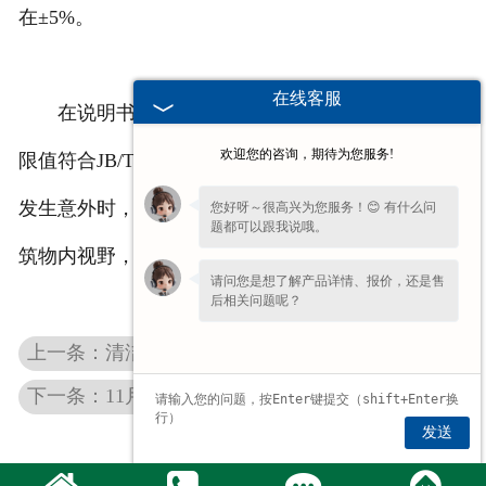
在±5%。
在线客服
在说明书中，且在给定工况点下，比A声级噪声
欢迎您的咨询，期待为您服务!
限值符合JB/T8690-1998中所给规定。也可理解为：
发生意外时，用于建筑物内烟雾抽走的风机，提升建
您好呀～很高兴为您服务！😊 有什么问
题都可以跟我说哦。
筑物内视野，驱除烟雾，更利于灭火。
请问您是想了解产品详情、报价，还是售
后相关问题呢？
上一条：清洁湖北轴流风机应该注意那些问题
下一条：11月3日，湖北大境风机——超产奖颁奖活动在车间举行
发送