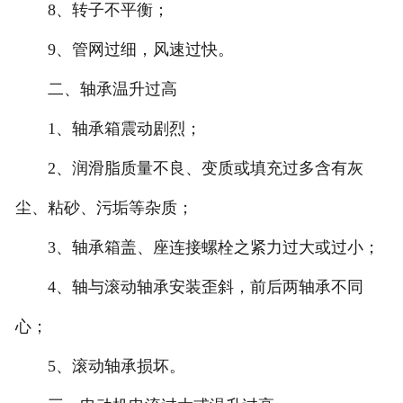
8、转子不平衡；
9、管网过细，风速过快。
二、轴承温升过高
1、轴承箱震动剧烈；
2、润滑脂质量不良、变质或填充过多含有灰
尘、粘砂、污垢等杂质；
3、轴承箱盖、座连接螺栓之紧力过大或过小；
4、轴与滚动轴承安装歪斜，前后两轴承不同
心；
5、滚动轴承损坏。