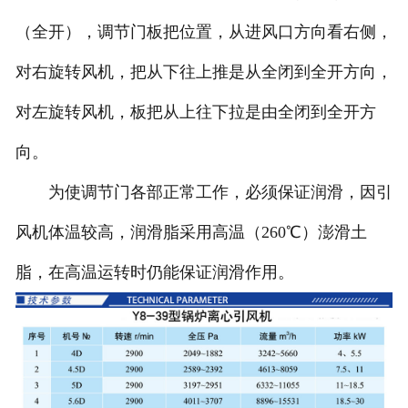
（全开），调节门板把位置，从进风口方向看右侧，
对右旋转风机，把从下往上推是从全闭到全开方向，
对左旋转风机，板把从上往下拉是由全闭到全开方
向。
为使调节门各部正常工作，必须保证润滑，因引
风机体温较高，润滑脂采用高温（260℃）澎滑土
脂，在高温运转时仍能保证润滑作用。