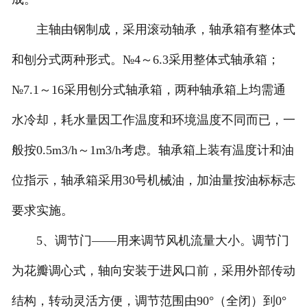
主轴由钢制成，采用滚动轴承，轴承箱有整体式
和刨分式两种形式。№4～6.3采用整体式轴承箱；
№7.1～16采用刨分式轴承箱，两种轴承箱上均需通
水冷却，耗水量因工作温度和环境温度不同而已，一
般按0.5m3/h～1m3/h考虑。轴承箱上装有温度计和油
位指示，轴承箱采用30号机械油，加油量按油标标志
要求实施。
5、调节门——用来调节风机流量大小。调节门
为花瓣调心式，轴向安装于进风口前，采用外部传动
结构，转动灵活方便，调节范围由90°（全闭）到0°