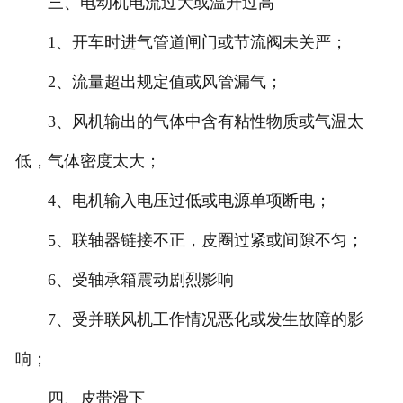
三、电动机电流过大或温升过高
1、开车时进气管道闸门或节流阀未关严；
2、流量超出规定值或风管漏气；
3、风机输出的气体中含有粘性物质或气温太
低，气体密度太大；
4、电机输入电压过低或电源单项断电；
5、联轴器链接不正，皮圈过紧或间隙不匀；
6、受轴承箱震动剧烈影响
7、受并联风机工作情况恶化或发生故障的影
响；
四、皮带滑下