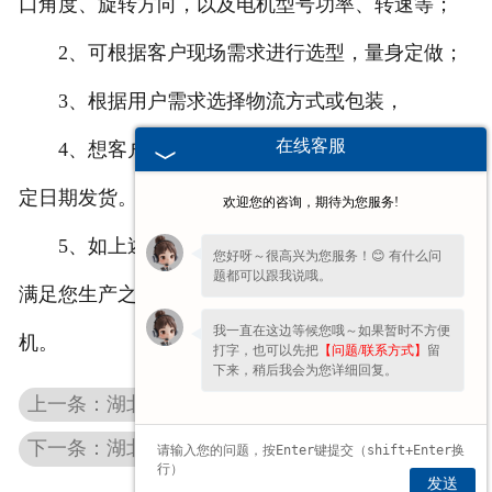
口角度、旋转方向，以及电机型号功率、转速等；
2、可根据客户现场需求进行选型，量身定做；
3、根据用户需求选择物流方式或包装，
在线客服
4、想客户之所想，急客户之所急，随时或按约
定日期发货。
欢迎您的咨询，期待为您服务!
5、如上述机号、出风口角度、传动方式均不能
您好呀～很高兴为您服务！😊 有什么问
题都可以跟我说哦。
满足您生产之需，我厂可以为您设计制造您满意的风
我一直在这边等候您哦～如果暂时不方便
机。
打字，也可以先把
【问题/联系方式】
留
下来，稍后我会为您详细回复。
上一条：湖北焙烧天车风机
下一条：湖北化工风机
发送