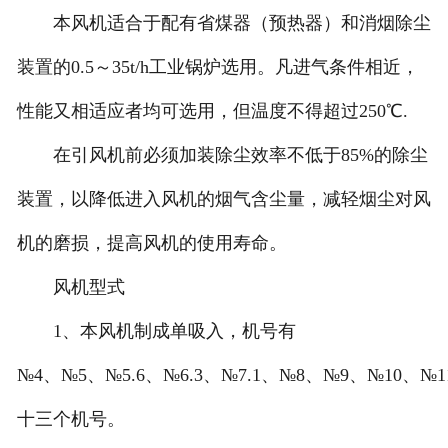
本风机适合于配有省煤器（预热器）和消烟除尘
装置的0.5～35t/h工业锅炉选用。凡进气条件相近，
性能又相适应者均可选用，但温度不得超过250℃.
在引风机前必须加装除尘效率不低于85%的除尘
装置，以降低进入风机的烟气含尘量，减轻烟尘对风
机的磨损，提高风机的使用寿命。
风机型式
1、本风机制成单吸入，机号有
№4、№5、№5.6、№6.3、№7.1、№8、№9、№10、№11
十三个机号。