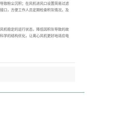
导致粉尘沉积；在风机进风口设置简易过滤
接口，方便工作人员定期检查积灰情况，及
风机稳定的运行状态，降低因积灰导致的故
科学的结构优化，让离心风机更好地适应电