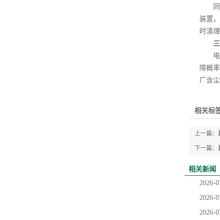
同时
装置，
时清理
三
电厂
障概率
厂含尘
相关标签
上一篇：
下一篇：
相关新闻
2026-0
2026-0
2026-0