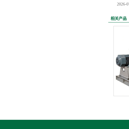
2026-0
相关产品