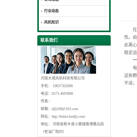
行业动态
风机知识
在电
性。由
联系我们
此离心
稳定运
一
电厂
这些颗
河南大境风机科技有限公司
不适，
手机： 19837302688
电话：0373-4693888
传真：
邮箱：
djfj168@163.com
网址：
http://hubei.hndjfj.com/
地址： 河南省新乡县小冀镇香港路北段
（老油厂院内）