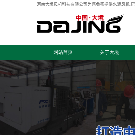
河南大境风机科技有限公司为您免费提供
水泥风机
,
网站首页
关于大境
联系我们