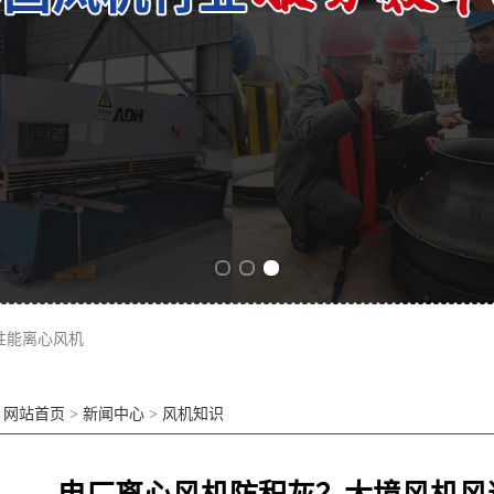
Previous slide
Next slide
性能离心风机
：
网站首页
>
新闻中心
>
风机知识