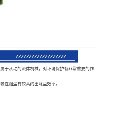
，属于从动的流体机械，对环境保护有非常重要的作
吸性烟尘有较高的出除尘效率。