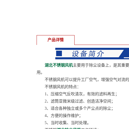
产品详情
湖北不锈钢风机
主要用于除尘设备上，是其重
用。
不锈钢风机可以提升工厂空气，增强空气对流的设
不锈钢风机的特点：
1、压缩空气反吹清灰，有效的滤料再生；
2、滤筒亚微米级过滤、创造洁净空间；
3、适合各种独立或多个产尘点的除尘；
4、方便的操作维护；
5、当时收集、当时处理。