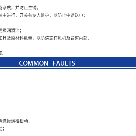
能杂质，并防止生锈。
中进行，开关有专人监护，以防止中途送电；
更换润滑油；
具及原材料数量，以防遗忘在风机及管道内部；
观。
等连接螺栓松动；
动；