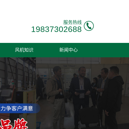
服务热线
19837302688
风机知识
新闻中心