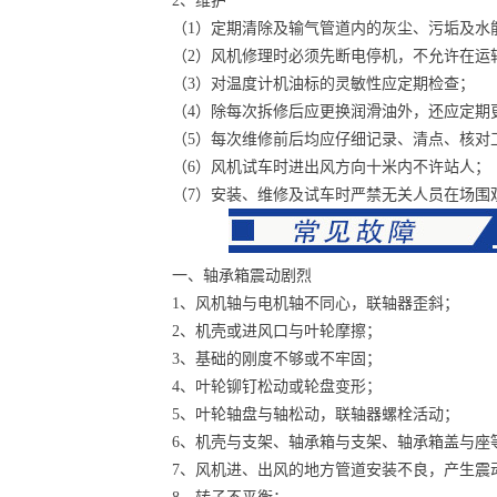
2、维护
（1）定期清除及输气管道内的灰尘、污垢及水
（2）风机修理时必须先断电停机，不允许在运转
（3）对温度计机油标的灵敏性应定期检查；
（4）除每次拆修后应更换润滑油外，还应定期
（5）每次维修前后均应仔细记录、清点、核对工
（6）风机试车时进出风方向十米内不许站人；
（7）安装、维修及试车时严禁无关人员在场围
一、轴承箱震动剧烈
1、风机轴与电机轴不同心，联轴器歪斜；
2、机壳或进风口与叶轮摩擦；
3、基础的刚度不够或不牢固；
4、叶轮铆钉松动或轮盘变形；
5、叶轮轴盘与轴松动，联轴器螺栓活动；
6、机壳与支架、轴承箱与支架、轴承箱盖与座
7、风机进、出风的地方管道安装不良，产生震