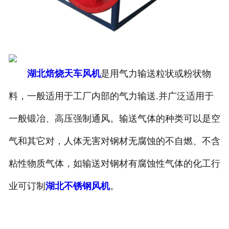
湖北锅炉风机
湖北烘干风机
湖北水泥风机
湖北焙烧天车风机
是用气力输送粒状或粉状物
料，一般适用于工厂内部的气力输送.并广泛适用于
湖北窑炉风机
一般锻冶、高压强制通风。输送气体的种类可以是空
湖北造纸风机
气和其它对，人体无害对钢材无腐蚀的不自燃、不含
湖北化工风机
粘性物质气体，如输送对钢材有腐蚀性气体的化工行
湖北炮筒风机
业可订制
湖北不锈钢风机
。
湖北风机配件