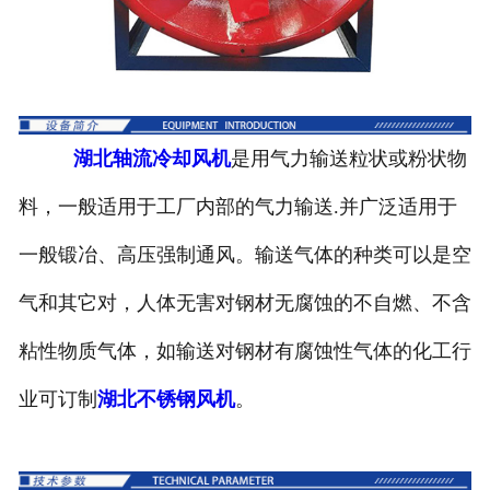
湖北锅炉风机
湖北烘干风机
湖北水泥风机
湖北轴流冷却风机
是用气力输送粒状或粉状物
料，一般适用于工厂内部的气力输送.并广泛适用于
湖北窑炉风机
一般锻冶、高压强制通风。输送气体的种类可以是空
湖北造纸风机
气和其它对，人体无害对钢材无腐蚀的不自燃、不含
湖北化工风机
粘性物质气体，如输送对钢材有腐蚀性气体的化工行
湖北炮筒风机
业可订制
湖北不锈钢风机
。
湖北风机配件