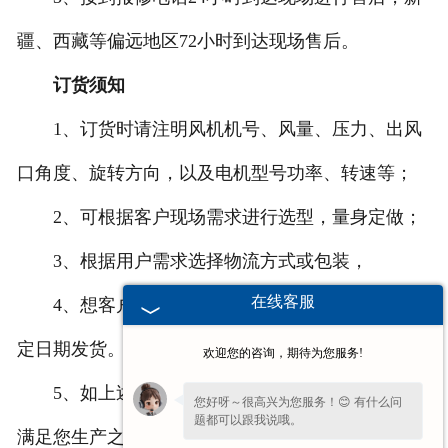
疆、西藏等偏远地区72小时到达现场售后。
订货须知
1、订货时请注明风机机号、风量、压力、出风
口角度、旋转方向，以及电机型号功率、转速等；
2、可根据客户现场需求进行选型，量身定做；
3、根据用户需求选择物流方式或包装，
在线客服
4、想客户之所想，急客户之所急，随时或按约
定日期发货。
欢迎您的咨询，期待为您服务!
5、如上述机号、出风口角度、传动方式均不能
您好呀～很高兴为您服务！😊 有什么问
题都可以跟我说哦。
满足您生产之需，我厂可以为您设计制造您满意的风